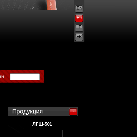
En
Ru
IT
FR
ин
Продукция
ЛГШ-501