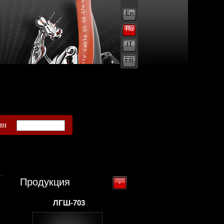
En
Ru
IT
FR
ин
Продукция
ЛГШ-703