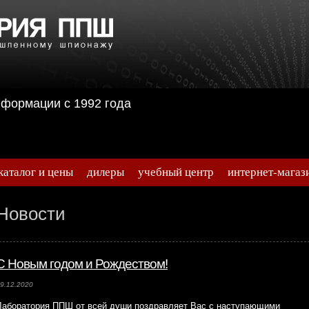
информации с 1992 года
каталог и цены
дилеры
учебный центр
интернет-магаз
Новости
С Новым годом и Рождеством!
9.12.2020
Лаборатория ППШ от всей души поздравляет Вас с наступающими