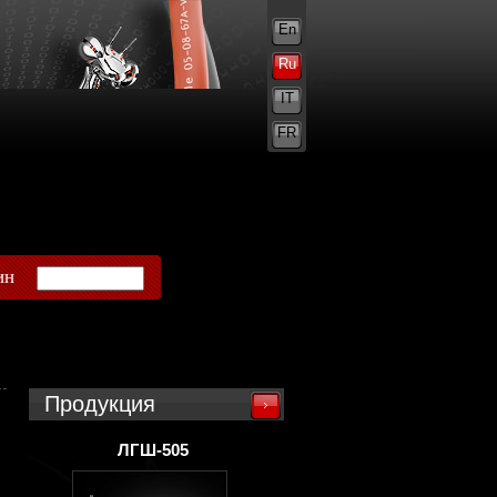
En
Ru
IT
FR
ин
Продукция
ЛГШ-505