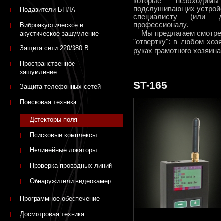
которые необходим
подслушивающих устройс
Подавители БПЛА
специалисту (или 
профессионалу.
Виброакустическое и
Мы предлагаем смотреть
акустическое зашумление
"отвертку": в любом хоз
Защита сети 220/380 В
руках грамотного хозяина.
Пространственное
зашумление
ST-165
Защита телефонных сетей
Поисковая техника
Детекторы поля
Поисковые комплексы
Нелинейные локаторы
Проверка проводных линий
Обнаружители видеокамер
Программное обеспечение
Досмотровая техника