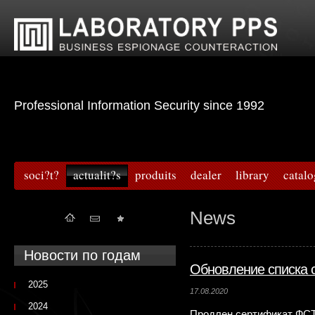
Professional Information Security since 1992
soci?t?
actualit?s
produits
dealer
library
catal
News
Новости по годам
Обновление списка 
2025
17.08.2020
2024
Продлен сертификат ФСТ