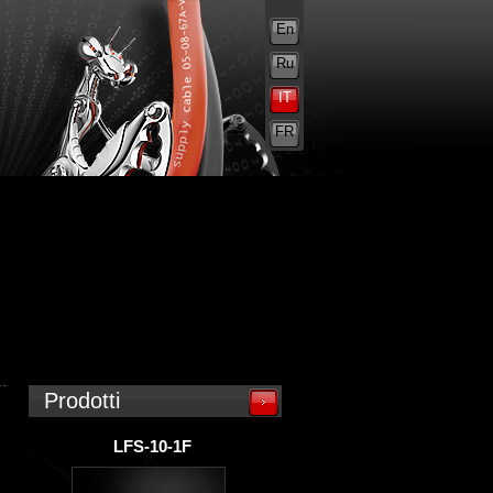
En
Ru
IT
FR
Prodotti
LFS-10-1F