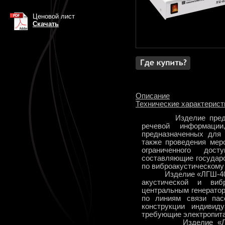
Ценовой лист
Скачать
Описание
Технические характерист
Изделие пред
речевой информаци
предназначенных для 
также проведения мер
ограниченного дос
составляющие государс
по виброакустическому
Изделие «ЛГШ-402» с
акустической и ви
центральным генерато
по линиям связи пас
конструкции индивид
требующие электропита
Изделие «ЛГШ-402