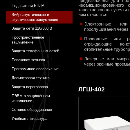
предназначена для про
несанкционированного
Подавители БПЛА
качестве канала утечки
ним относятся:
Виброакустическое и
акустическое зашумление
Электронные или
Защита сети 220/380 В
прослушивания через 
Пространственное
Проводные или ра
зашумление
ограждающие кон
отопительные трубоп
Защита телефонных сетей
Лазерные или микро
Поисковая техника
через оконные проемы
Программное обеспечение
Досмотровая техника
Защита переговоров
ЛГШ-402
ПЭВМ в защищённом
исполнении
Сетевое оборудование
Учебная литература