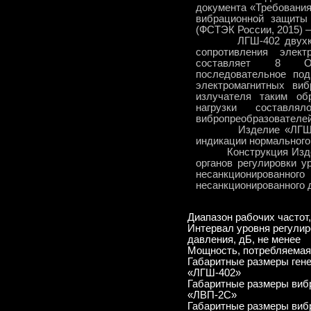
документа «Требования
вибрационной защиты
(ФСТЭК России, 2015) –
ЛГШ-402 двухканал
сопротивления элект
составляет 8 Ом
последовательное по
электромагнитных виб
излучателя таким об
нагрузки состав
вибропреобразователей,
Изделие «ЛГШ-402»
индикации нормального
Конструкция Издели
органов регулировки у
несанкционирован
несанкционированного д
Диапазон рабочих частот,
Интервал уровня регулир
давления, дБ, не менее
Мощность, потребляемая 
Габаритные размеры гене
«ЛГШ-402»
Габаритные размеры виб
«ЛВП-2С»
Габаритные размеры виб