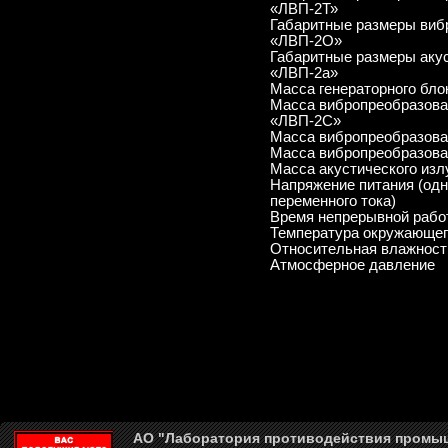
«ЛВП-2Т»
Габаритные размеры виб
«ЛВП-2О»
Габаритные размеры акус
«ЛВП-2а»
Масса генераторного бл
Масса вибропреобразова
«ЛВП-2С»
Масса вибропреобразов
Масса вибропреобразова
Масса акустического из
Напряжение питания (од
переменного тока)
Время непрерывной рабо
Температура окружающег
Относительная влажност
Атмосферное давление
АО "Лаборатория противодействия промы