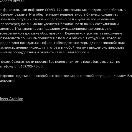
Дорогие друзья!
На фоне вспышки инфекции COVID-19 наша компания продолжает работать в
обычном режиме. Мы обеспечиваем непрерывность бизнеса, следим за
развитием ситуации в мире и оперативно реагируем на все изменения.
Первоочередное внимание уделяется безопасности наших сотрудников и
клиентов. Мы гарантируем надежное функционирование сервиса по
своевременной доставке оборудования. Ведение контрактов и выполнение
обязательств по ним выполняется в полном объеме. Сотрудники, которые
продолжают находиться в офисе, соблюдают все меры для противодействия
распространению инфекции и готовы в любой момент продемонстрировать
инейку оборудования и ответить на все Ваши вопросы.
 целях безопасности просим Вас перед визитом в наш офис связаться по
елефону 8 (812)702-73-83.
Искренне надеемся на скорейшее разрешение возникшей ситуации и желаем Ва
здоровья!
News Archive