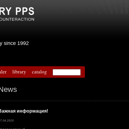
urity since 1992
aler
library
catalog
News
Важная информация!
7.04.2020