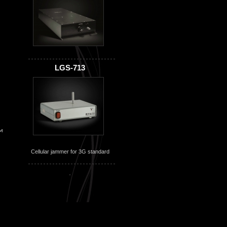
LGS-713
м
Cellular jammer for 3G standard