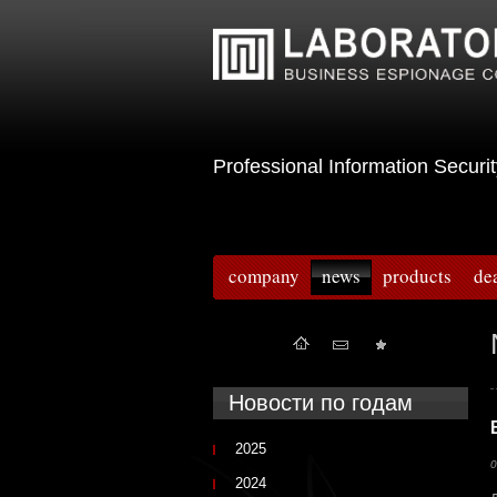
Professional Information Sec
company
news
products
de
Новости по годам
2025
0
2024