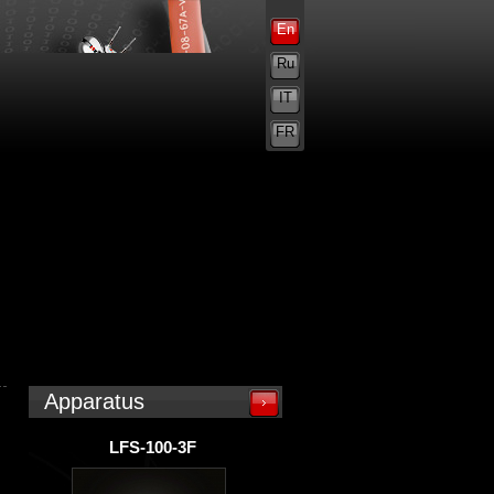
En
Ru
IT
FR
Apparatus
LFS-100-3F