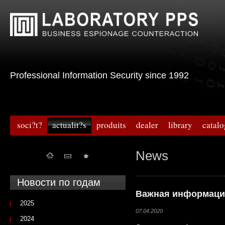
Professional Information Security since 1992
soci?t?
actualit?s
produits
dealer
library
catal
News
Новости по годам
Важная информаци
2025
07.04.2020
2024