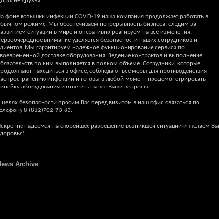
Дорогие друзья!
На фоне вспышки инфекции COVID-19 наша компания продолжает работать в
обычном режиме. Мы обеспечиваем непрерывность бизнеса, следим за
развитием ситуации в мире и оперативно реагируем на все изменения.
Первоочередное внимание уделяется безопасности наших сотрудников и
клиентов. Мы гарантируем надежное функционирование сервиса по
своевременной доставке оборудования. Ведение контрактов и выполнение
обязательств по ним выполняется в полном объеме. Сотрудники, которые
продолжают находиться в офисе, соблюдают все меры для противодействия
распространению инфекции и готовы в любой момент продемонстрировать
инейку оборудования и ответить на все Ваши вопросы.
 целях безопасности просим Вас перед визитом в наш офис связаться по
елефону 8 (812)702-73-83.
Искренне надеемся на скорейшее разрешение возникшей ситуации и желаем Ва
здоровья!
News Archive