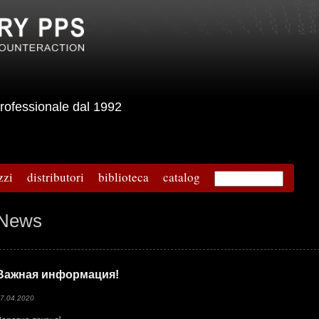
e professionale dal 1992
zzi
distributori
biblioteca
catalog
News
Важная информация!
7.04.2020