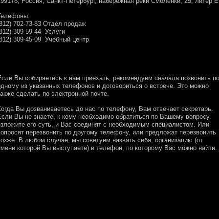
199178, Россия, Санкт-Петербург, набережная реки Смоленки, 25, литер Е
Телефоны:
(812) 702-73-83 Отдел продаж
(812) 309-59-44 Услуги
(812) 309-45-09 Учебный центр
Если Вы собираетесь к нам приехать, рекомендуем cначала позвонить п
одному из указанных телефонов и договориться о встрече. Это можно
также сделать по электронной почте.
Когда Вы дозваниваетесь до нас по телефону, Вам отвечает секретарь.
Если Вы не знаете, к кому необходимо обратиться по Вашему вопросу,
изложите его суть, и Вас соединят с необходимым специалистом. Или
попросят перезвонить по другому телефону, или предложат перезвонить
позже. В любом случае, мы советуем назвать себя, организацию (от
имени которой Вы выступаете) и телефон, по которому Вас можно найти.