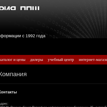
информации с 1992 года
каталог и цены
дилеры
учебный центр
интернет-магаз
Компания
Контакты
Адрес: