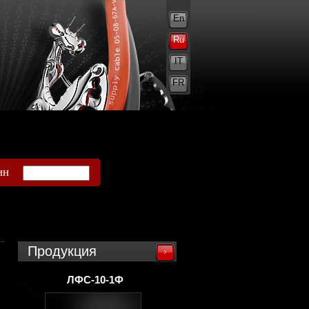
En
Ru
IT
FR
ин
Продукция
ЛФС-10-1Ф