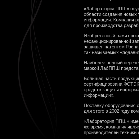
«Лаборатория ППШ» осущ
области создания новых 
информации. Компания р
для производства разраб
Изобретенный нами спос
несанкционированной за
защищен патентом Роспат
так называемых «подави
Наиболее полный перече
маркой ЛабППШ представ
Большая часть продукци
сертифицирована ФСТЭК 
средств защиты информа
информации».
Поставку оборудования 
для этого в 2002 году 
«Лаборатория ППШ» имеет
же время, компания явля
производителей техники