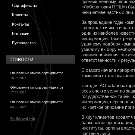
промышленному шпионаж
Сертификаты
«Лаборатория ППШ») было
инициативе частных лиц.
Клиенты
За прошедшие годы компа
Контакты
среди заказчиков и пар
один из наиболее извест
Вакансии
информации. Таких резул
Руководство
удачному подбору коман
умелому выбору необход
взаимопонимания, энтузи
Новости
ответственности к резул
С самого начала приори
Обновление списка сертификатов
компании стало оказание
16.06.2025
Сегодня АО «Лаборатори
Обновление списка сертификатов
весь спектр услуг по за
17.04.2025
государственной тайны,
информации, персональн
Обновление списка сертификатов
их краткое описание при
03.02.2025
В круг клиентов входят 
$allNewsLink
банковские организации,
институты, органы власт
частные лица.