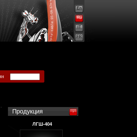
En
Ru
IT
FR
ин
Продукция
ЛГШ-404