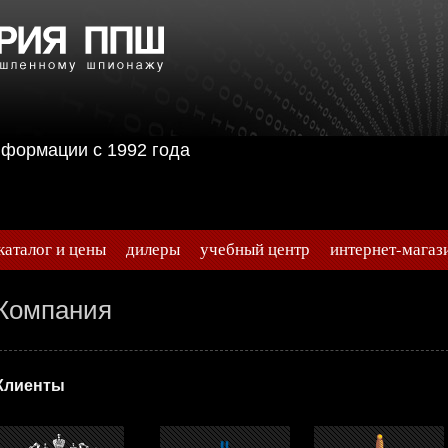
информации с 1992 года
каталог и цены
дилеры
учебный центр
интернет-магаз
Компания
Клиенты