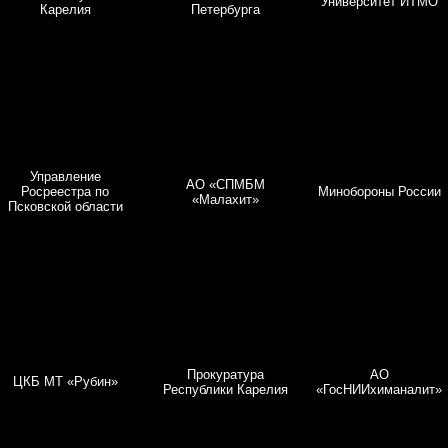
Университет ИТМО
Карелия
Петербурга
Управление
АО «СПМБМ
Росреестра по
Минобороны России
«Малахит»
Псковской области
Прокуратура
АО
ЦКБ МТ «Рубин»
Республики Карелия
«ГосНИИхиманалит»