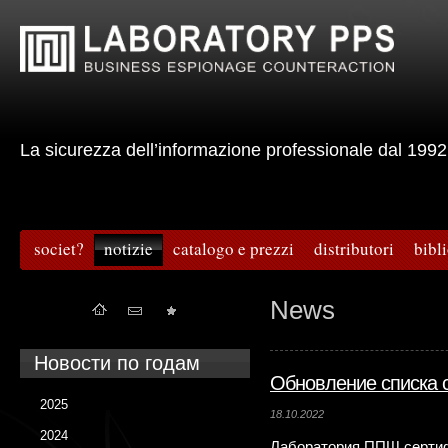
La sicurezza dell’informazione professionale dal 
societ?
notizie
catalogo e prezzi
distributori
bibl
News
Новости по годам
Обновление списка 
2025
18.10.2022
2024
Лаборатория ППШ сертиф