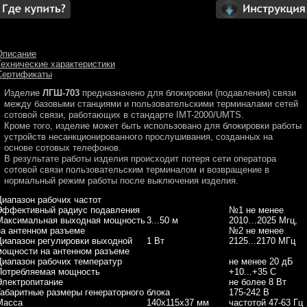
Описание
Технические характеристики
Сертификаты
Изделие
ЛГШ-703
предназначено для блокировки (подавления) связи
между базовыми станциями и пользовательскими терминалами сетей
сотовой связи, работающих в стандарте IMT-2000/UMTS.
Кроме того, изделие может быть использовано для блокировки работы
устройств несанкционированного прослушивания, созданных на
основе сотовых телефонов.
В результате работы изделия происходит потеря сети оператора
сотовой связи пользовательским терминалом и возвращение в
нормальный режим работы после выключения изделия.
Диапазон рабочих частот
Эффективный радиус подавления
№1 не менее
Максимальная выходная мощность
3...50 м
2010…2025 Мгц,
на антенном разъеме
№2 не менее
Диапазон регулировки выходной
1 Вт
2125...2170 МГц
мощности на антенном разъеме
Диапазон рабочих температур
не менее 20 дБ
Потребляемая мощность
+10...+35 C
Электропитание
не более 8 Вт
Габаритные размеры генераторного блока
175-242 В
Масса
140х115х37 мм
частотой 47-63 Гц