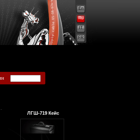
En
Ru
IT
FR
ин
ЛГШ-719 Кейс