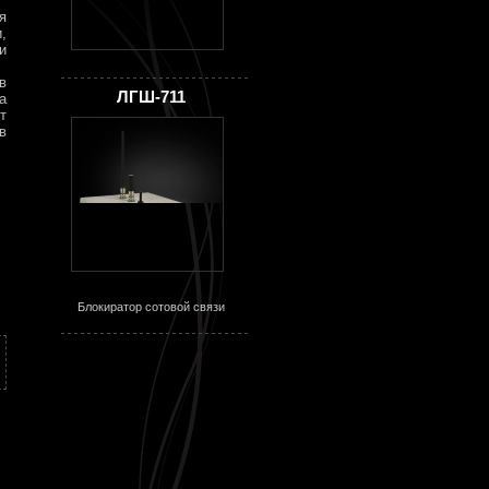
я
,
и
в
ЛГШ-711
а
т
в
Блокиратор сотовой связи