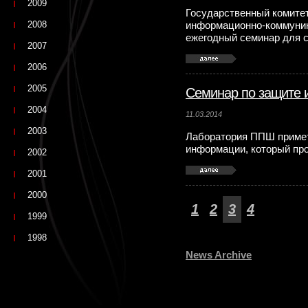
2009
Государственный комитет
2008
информационно-коммуник
ежегодный семинар для 
2007
2006
2005
Семинар по защите
2004
11.03.2014
2003
Лаборатория ППШ примет
информации, который про
2002
2001
2000
1
2
3
4
1999
1998
News Archive