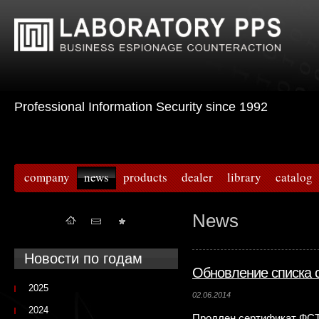
Professional Information Security since 1992
company
news
products
dealer
library
catalog
News
Новости по годам
Обновление списка 
2025
02.06.2014
2024
Продлен сертификат ФСТ