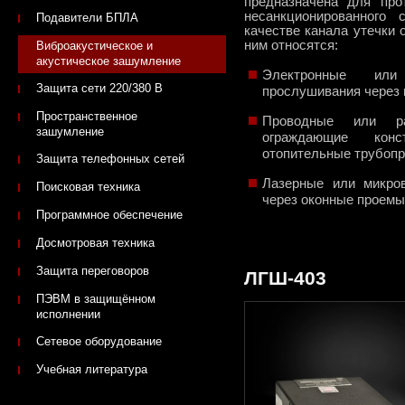
предназначена для про
несанкционированного
Подавители БПЛА
качестве канала утечки
ним относятся:
Виброакустическое и
акустическое зашумление
Электронные или
Защита сети 220/380 В
прослушивания через 
Пространственное
Проводные или ра
зашумление
ограждающие кон
отопительные трубоп
Защита телефонных сетей
Лазерные или микро
Поисковая техника
через оконные проемы
Программное обеспечение
Досмотровая техника
Защита переговоров
ЛГШ-403
ПЭВМ в защищённом
исполнении
Сетевое оборудование
Учебная литература