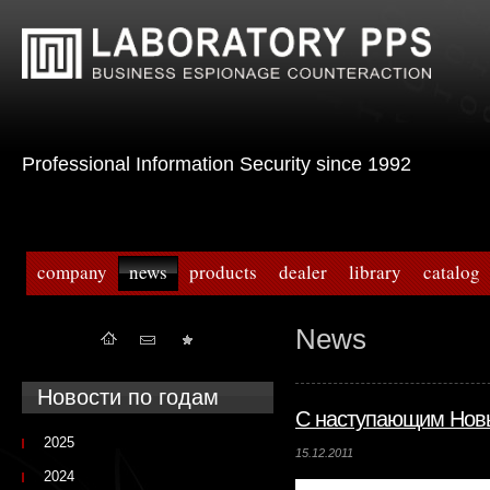
Professional Information Security since 1992
company
news
products
dealer
library
catalog
News
Новости по годам
C наступающим Новы
2025
15.12.2011
2024