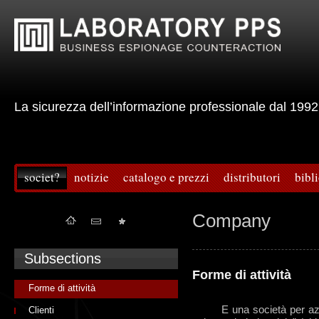
La sicurezza dell’informazione professionale dal 
societ?
notizie
catalogo e prezzi
distributori
bibl
Company
Subsections
Forme di attività
Forme di attività
E una società per azioni
Clienti