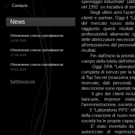
spionaggio industriale” (ab
Contacts
nel 1992 su iniziativa di sing
Negli ultimi anni l’azienda
clienti e partner. Oggi il 
News
del mercato russo della 
raggiunto questi risult
professionisti altamente qu
Обновление списка сертификатов
delle attrezzature necessar
16.06.2025
all'entusiasmo del personal
risultati.
Обновление списка сертификатов
17.04.2025
Fin dall’inizio la priorità 
campo della tutela dell’inf
Обновление списка сертификатов
Oggi SPA “Laboratorio P
03.02.2025
completa di servizi per la 
di Top Secret (massima seg
$allNewsLink
riservate, dati personal
descrizione sono riportati n
Il giro dei clienti include
bancarie, imprese stata
l’amministrazione, società c
Il “Laboratorio PPS” effet
della creazione di nuovi mez
società ha le proprie capaci
E’ stato inventato da no
autorizzato di registrazio