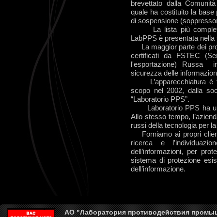
brevettato dalla Comunità
quale ha costituito la base 
di sospensione (soppressori 
La lista più completa d
LabPPS è presentata nella 
La maggior parte dei prod
certificati da FSTEC (Ser
l'esportazione) Russa in
sicurezza delle informazioni
L’apparecchiatura è for
scopo nel 2002, dalla soci
“Laboratorio PPS”.
Laboratorio PPS ha una p
Allo stesso tempo, l’aziend
russi della tecnologia per la
Forniamo ai propri clienti
ricerca e l’individuazi
dell’informazioni, per prot
sistema di protezione esist
dell’informazione.
АО "Лаборатория противодействия промы