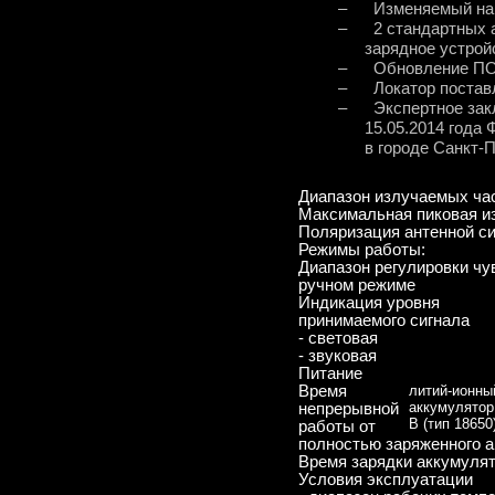
–
Изменяемый нак
–
2 стандартных а
зарядное устрой
–
Обновление ПО
–
Локатор постав
–
Экспертное за
15.05.2014
года 
в городе Санкт-
Диапазон излучаемых ча
Максимальная пиковая и
Поляризация антенной с
Режимы работы:
Диапазон регулировки чу
ручном режиме
Индикация уровня
принимаемого сигнала
- световая
- звуковая
Питание
Время
литий-ионны
аккумулятор
непрерывной
B (тип 18650
работы от
полностью заряженного 
Время зарядки аккумуля
Условия эксплуатации