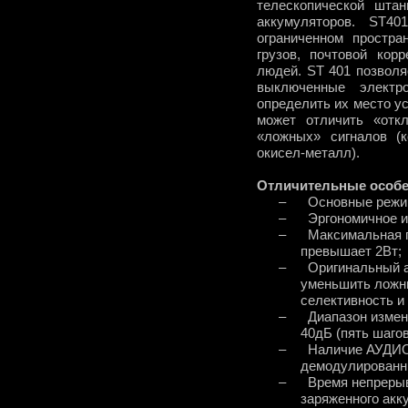
телескопической штан
аккумуляторов. ST4
ограниченном простра
грузов, почтовой кор
людей. ST 401 позволя
выключенные электр
определить их место ус
может отличить «отк
«ложных» сигналов (к
окисел-металл).
Отличительные особе
–
Основные режим
–
Эргономичное и
–
Максимальная 
превышает 2Вт;
–
Оригинальный а
уменьшить ложн
селективность и
–
Диапазон измен
40дБ (пять шагов
–
Наличие АУДИО
демодулированн
–
Время непреры
заряженного акку