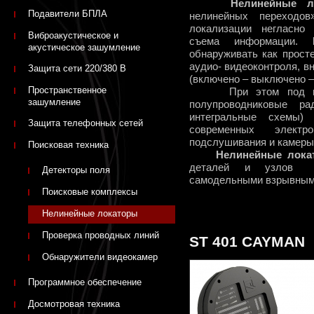
Нелинейные лок
Подавители БПЛА
нелинейных переходо
локализации негласно
Виброакустическое и
съема информации.
акустическое зашумление
обнаруживать как прост
аудио- видеоконтроля, в
Защита сети 220/380 В
(включено – выключено –
Пространственное
При этом под нели
зашумление
полупроводниковые ра
интегральные схемы)
Защита телефонных сетей
современных элект
подслушивания и камеры
Поисковая техника
Нелинейные лока
деталей и узлов с
Детекторы поля
самодельными взрывным
Поисковые комплексы
Нелинейные локаторы
Проверка проводных линий
ST 401 CAYMAN
Обнаружители видеокамер
Программное обеспечение
Досмотровая техника