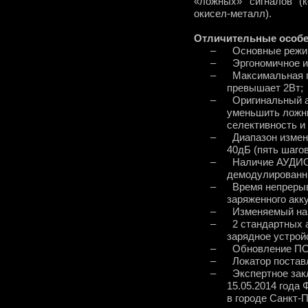
«ложных» сигналов (к
окисел-металл).
Отличительные особе
–
Основные режим
–
Эргономичное и
–
Максимальная 
превышает 2Вт;
–
Оригинальный а
уменьшить ложн
селективность и
–
Диапазон измен
40дБ (пять шагов
–
Наличие АУДИО
демодулированн
–
Время непреры
заряженного акку
–
Изменяемый нак
–
2 стандартных а
зарядное устрой
–
Обновление ПО
–
Локатор постав
–
Экспертное зак
15.05.2014 года
в городе Санкт-