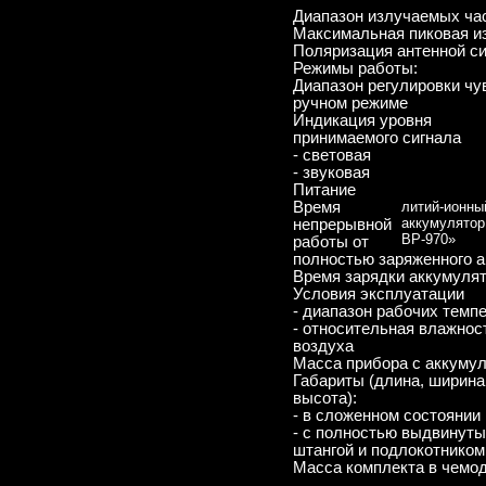
Диапазон излучаемых ча
Максимальная пиковая и
Поляризация антенной с
Режимы работы:
Диапазон регулировки чу
ручном режиме
Индикация уровня
принимаемого сигнала
- световая
- звуковая
Питание
Время
литий-ионны
аккумулятор
непрерывной
BP-970»
работы от
полностью заряженного 
Время зарядки аккумуля
Условия эксплуатации
- диапазон рабочих темп
- относительная влажнос
воздуха
Масса прибора с аккуму
Габариты (длина, ширина
высота):
- в сложенном состоянии
- с полностью выдвинут
штангой и подлокотнико
Масса комплекта в чемо