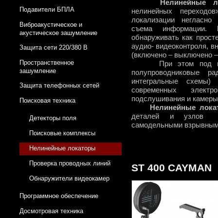
Нелинейные лок
Подавители БПЛА
нелинейных переходо
локализации негласно
Виброакустическое и
съема информации.
акустическое зашумление
обнаруживать как прост
аудио- видеоконтроля, в
Защита сети 220/380 В
(включено – выключено –
Пространственное
При этом под нели
зашумление
полупроводниковые ра
интегральные схемы)
Защита телефонных сетей
современных элект
подслушивания и камеры
Поисковая техника
Нелинейные лока
деталей и узлов с
Детекторы поля
самодельными взрывным
Поисковые комплексы
Нелинейные локаторы
Проверка проводных линий
ST 400 CAYMAN
Обнаружители видеокамер
Программное обеспечение
Досмотровая техника