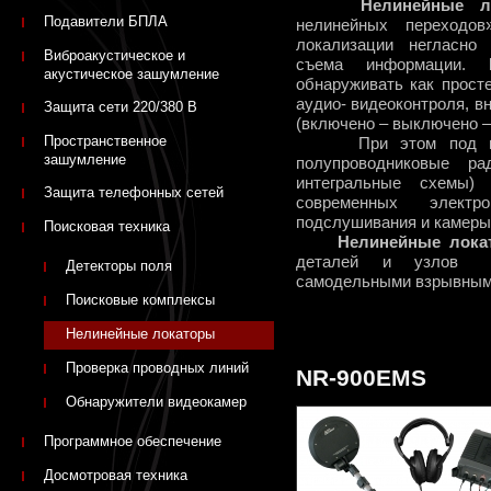
Нелинейные лок
Подавители БПЛА
нелинейных переходо
локализации негласно
Виброакустическое и
съема информации.
акустическое зашумление
обнаруживать как прост
аудио- видеоконтроля, в
Защита сети 220/380 В
(включено – выключено –
Пространственное
При этом под нели
зашумление
полупроводниковые ра
интегральные схемы)
Защита телефонных сетей
современных элект
подслушивания и камеры
Поисковая техника
Нелинейные лока
деталей и узлов с
Детекторы поля
самодельными взрывным
Поисковые комплексы
Нелинейные локаторы
Проверка проводных линий
NR-900EMS
Обнаружители видеокамер
Программное обеспечение
Досмотровая техника