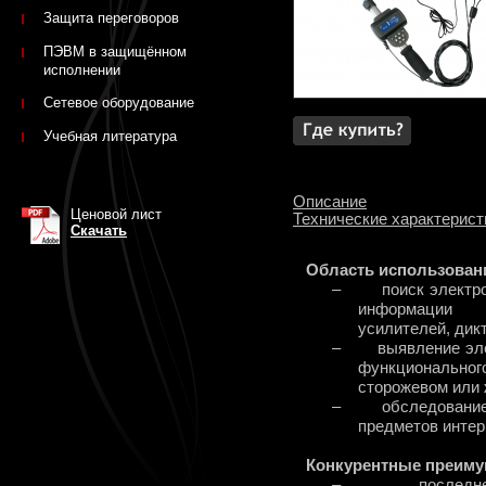
Защита переговоров
ПЭВМ в защищённом
исполнении
Сетевое оборудование
Учебная литература
Описание
Ценовой лист
Технические характерист
Скачать
Область использован
–
поиск электр
информации (
усилителей, дикт
–
выявление эл
функциональног
сторожевом или
–
обследование
предметов интер
Конкурентные преиму
–
последн