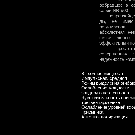
вобравшее в с
серии NR-900
–
непревзойде
дБ, не имеющ
регулировок,
абсолютная нев
связи любых с
эффективный пои
–
простот
совершенная 
надежность комп
Выходная мощность:
Импульсная/ средняя
Режим выделения огибаю
Ослабление мощности
зондирующего сигнала
Чувствительность приемн
третьей гармонике
Ослабление уровней вхо
приемника
Антенна, поляризация