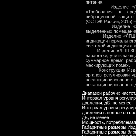
питания.
Изделие «ЛГШ-304
«Требования к сре
вибрационной защиты
(ФСТЭК России, 2015) –
Изделие «ЛГШ-30
выделенных помещениях
Изделие «ЛГШ-304»
индикации нормального
системой индикации ава
Изделие «ЛГШ-304» о
наработки, учитывающ
суммарное время раб
маскирующих помех.
Конструкция Издели
органов регулировки у
несанкционирован
несанкционированного д
Диапазон рабочих частот,
Интервал уровня регулир
давления, дБ, не менее
Интервал уровня регулир
давления в полосе со ср
дБ, не менее
Мощность, потребляемая 
Габаритные размеры Изд
Габаритные размеры бло