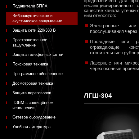
предназначена для про
несанкционированного
Подавители БПЛА
качестве канала утечки
ним относятся:
Виброакустическое и
акустическое зашумление
Электронные или
Защита сети 220/380 В
прослушивания через 
Пространственное
Проводные или ра
зашумление
ограждающие кон
отопительные трубоп
Защита телефонных сетей
Лазерные или микро
Поисковая техника
через оконные проемы
Программное обеспечение
Досмотровая техника
Защита переговоров
ЛГШ-304
ПЭВМ в защищённом
исполнении
Сетевое оборудование
Учебная литература