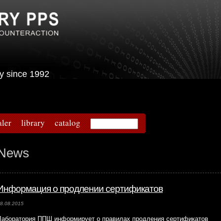
urity since 1992
aler
library
catalog
News
Информация о продлении сертификатов
8.08.2015
Лаборатория ППШ информирует о правилах продления сертификатов