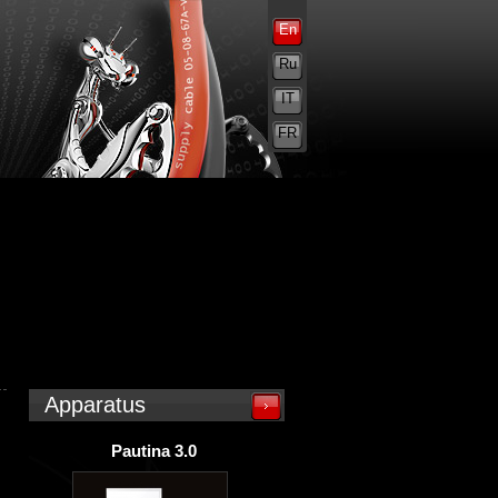
En
Ru
IT
FR
Apparatus
Pautina 3.0