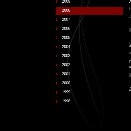
2009
2008
1
2007
2006
2005
2004
0
2003
2002
2001
2000
1999
1998