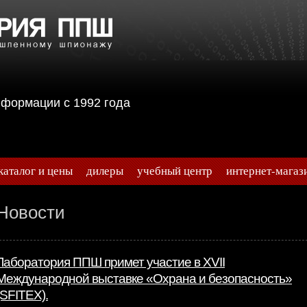
информации с 1992 года
каталог и цены
дилеры
учебный центр
интернет-магаз
Новости
Лаборатория ППШ примет участие в XVII
Международной выставке «Охрана и безопасность»
(SFITEX).