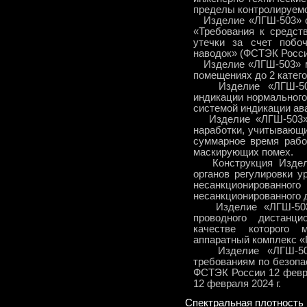
пределы контролируем
Изделие «ЛГШ-503» со
«Требования к средст
утечки за счет побо
наводок» (ФСТЭК России
Изделие «ЛГШ-503» м
помещениях до 2 катег
Изделие «ЛГШ-503»
индикации нормального
системой индикации ава
Изделие «ЛГШ-503» о
наработки, учитывающ
суммарное время раб
маскирующих помех.
Конструкция Издели
органов регулировки у
несанкционирован
несанкционированного д
Изделие «ЛГШ-503»
проводного дистанци
качестве которого м
аппаратный комплекс «
Изделие «ЛГШ-503»
требованиям по безоп
ФСТЭК России 12 февра
12 февраля 2024 г.
Спектральная плотность 