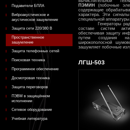
вычислительной тех
ПЭМИН
(побочные элек
Подавители БПЛА
содержащие обрабатыв
характера. Эти сигнал
Виброакустическое и
специальной аппаратуры
акустическое зашумление
Генераторы радиопо
Защита сети 220/380 В
составе систем акт
обеспечивая защиту ин
Пространственное
путем создания на
зашумление
широкополосной шумово
зашумляет побочные изл
Защита телефонных сетей
Поисковая техника
ЛГШ-503
Программное обеспечение
Досмотровая техника
Защита переговоров
ПЭВМ в защищённом
исполнении
Сетевое оборудование
Учебная литература