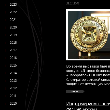
21.11.2006
2023
2022
2021
2020
2019
2018
2017
2016
2015
Во время выставки был 
конкурс «Эталон безопас
2014
«Лаборатория ППШ» полу
блокиратор сотовой связ
2013
защиты от несанкционир
2012
2011
Информируем о полу
2010
ФСТЭК России.