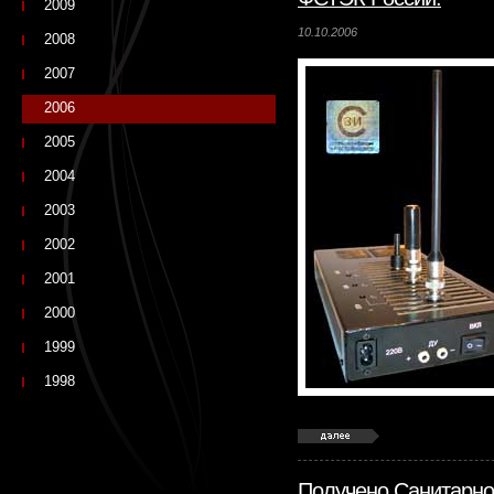
2009
10.10.2006
2008
2007
2006
2005
2004
2003
2002
2001
2000
1999
1998
Получено Санитарно