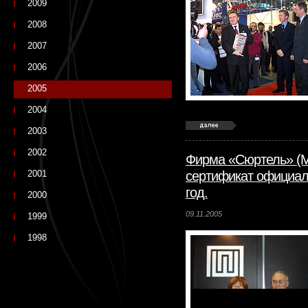
2009
2008
2007
2006
2005
2004
2003
2002
Фирма «Сюртель» (М
2001
сертификат официал
год.
2000
09.11.2005
1999
1998