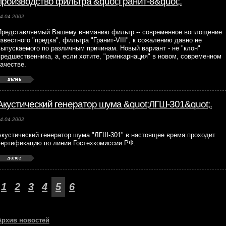
производство фильтра &quot;Гранит-8&quot;.
4.04.2002
Представляемый Вашему вниманию фильтр -- современное воплощение
известного "предка", фильтра "Гранит-VIII", к сожалению давно не
выпускаемого по различным причинам. Новый вариант - не "клон"
предшественника, а, если хотите, "реинкарнация" в новом, современном
качестве.
Акустический генератор шума &quot;ЛГШ-301&quot;.
4.04.2002
Акустический генератор шума "ЛГШ-301" в настоящее время проходит
сертификацию по линии Гостехкомиссии РФ.
1
2
3
4
5
6
Архив новостей