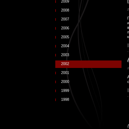
2009
2
2008
2007
2006
2005
2004
2003
2002
1
2001
2000
1999
1998