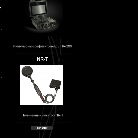
4
Импульсный рефлектометр ЛПА-200
NR-T
Нелинейный локатор NR-T