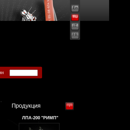
En
Ru
IT
FR
ин
Продукция
ЛПА-200 "РИМП"