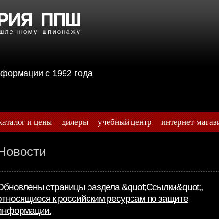
информации с 1992 года
каталог и цены
дилеры
учебный центр
интернет-магаз
Новости
Обновлены страницы раздела &quot;Ссылки&quot;,
относящиеся к российским ресурсам по защите
информации.