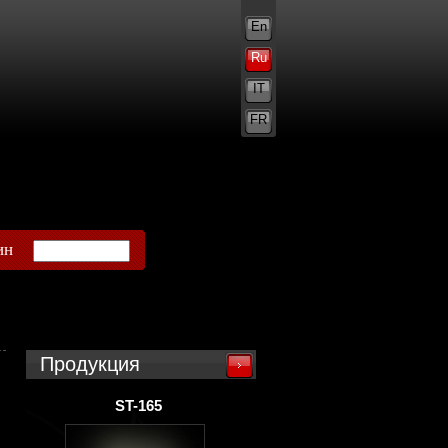
En
Ru
IT
FR
ин
Продукция
ST-165