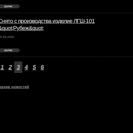
Снято с производства изделие ЛГШ-101
&quot;Рубеж&quot;
5.09.2002
1
2
3
4
5
6
Архив новостей