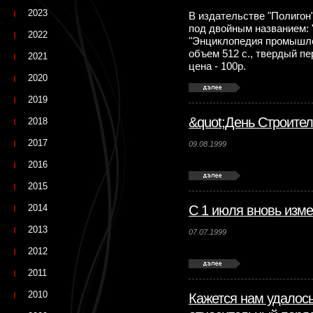
2023
В издательстве "Полигон
под двойным названием: 
2022
"Энциклопедия промышле
объем 512 с., твердый п
2021
цена - 100р.
2020
2019
&quot;День Строител
2018
2017
09.08.1999
2016
2015
2014
С 1 июля вновь изме
2013
07.07.1999
2012
2011
2010
Кажется нам удалось