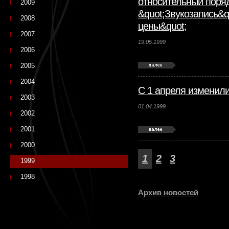
относительный поря
2009
&quot;Звукозапись&q
2008
цены&quot;
2007
19.05.1999
2006
2005
2004
С 1 апреля изменили
2003
01.04.1999
2002
2001
2000
1
2
3
1999
1998
Архив новостей