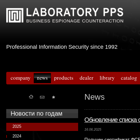
Professional Information Security since 1992
company
news
products
dealer
library
catalog
News
Новости по годам
Обновление списка 
2025
16.06.2025
2024
Получен сертификат ФСБ