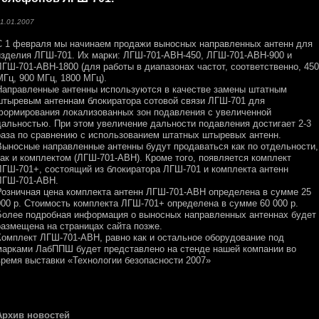
1.01.2007
С 1 февраля мы начинаем продажи выносных направленных антенн для
изделия ЛГШ-701. Их марки: ЛГШ-701-АВН-450, ЛГШ-701-АВН-900 и
ЛГШ-701-АВН-1800 (для работы в диапазонах частот, соответственно, 450
МГц, 900 МГц, 1800 МГц).
Направленные антенны используются в качестве замены штатным
штыревым антеннам блокиратора сотовой связи ЛГШ-701 для
формирования локализованных зон подавления с увеличенной
дальностью. При этом увеличение дальности подавления достигает 2-3
раза по сравнению с использованием штатных штыревых антенн.
Выносные направленные антенны будут продаваться как по отдельности,
так и комплектом (ЛГШ-701-АВН). Кроме того, появляется комплект
ЛГШ-701+, состоящий из блокиратора ЛГШ-701 и комплекта антенн
ЛГШ-701-АВН.
Розничная цена комплекта антенн ЛГШ-701-АВН определена в сумме 25
000 р. Стоимость комплекта ЛГШ-701+ определена в сумме 60 000 р.
Более подробная информация о выносных направленных антеннах будет
размещена на страницах сайта позже.
Комплект ЛГШ-701-АВН, равно как и остальное оборудование под
марками ЛабППШ будет представлено на стенде нашей компании во
время выставки «Технологии безопасности 2007»
Архив новостей