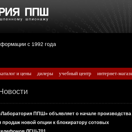
информации с 1992 года
каталог и цены
дилеры
учебный центр
интернет-магаз
Новости
«Лаборатория ППШ» объявляет о начале производства
и продаж новой опции к блокиратору сотовых
телефонов ЛГШ-701.