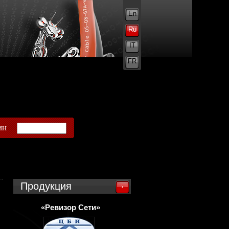
En
Ru
IT
FR
ин
Продукция
«Ревизор Сети»