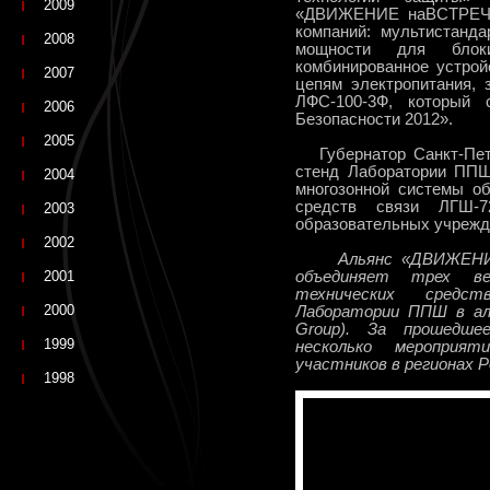
2009
«ДВИЖЕНИЕ наВСТРЕЧУ»
компаний: мультистанда
2008
мощности для блоки
комбинированное устрой
2007
цепям электропитания,
ЛФС-100-3Ф, который 
2006
Безопасности 2012».
2005
Губернатор Санкт-Пете
стенд Лаборатории ППШ
2004
многозонной системы о
средств связи ЛГШ-7
2003
образовательных учрежд
2002
Альянс «ДВИЖЕНИ
2001
объединяет трех ве
технических средс
2000
Лаборатории ППШ в ал
Group). За прошедше
1999
несколько мероприя
участников в регионах Р
1998