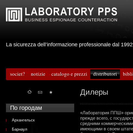
La sicurezza dell’informazione professionale dal 
societ?
notizie
catalogo e prezzi
distributori
bibl
Дилеры
По городам
«Лаборатория ППШ» ориен
прежде всего, с государ
Архангельск
средними коммерческими 
имеющими в своем штат
Барнаул