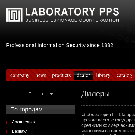
Professional Information Security since 1992
company
news
products
dealer
library
catalog
Дилеры
По городам
«Лаборатория ППШ» ориен
прежде всего, с государ
Архангельск
средними коммерческими 
имеющими в своем штат
Барнаул