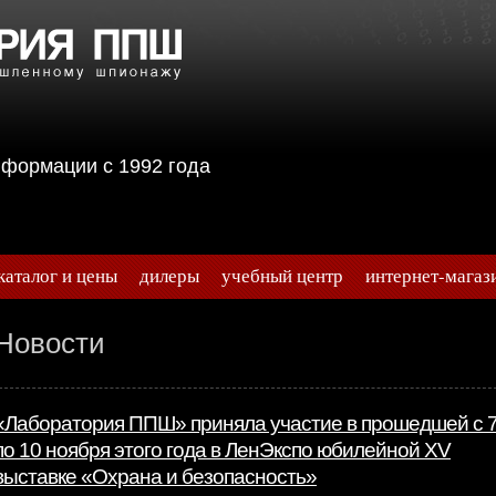
информации с 1992 года
каталог и цены
дилеры
учебный центр
интернет-магаз
Новости
«Лаборатория ППШ» приняла участие в прошедшей с 
по 10 ноября этого года в ЛенЭкспо юбилейной XV
выставке «Охрана и безопасность»