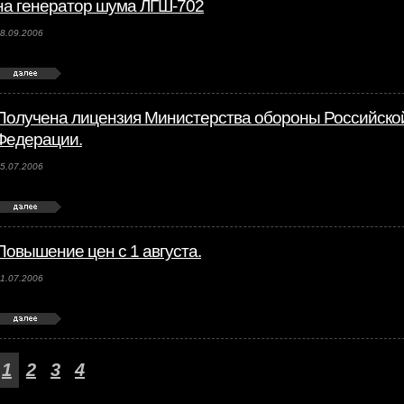
на генератор шума ЛГШ-702
8.09.2006
Получена лицензия Министерства обороны Российско
Федерации.
5.07.2006
Повышение цен с 1 августа.
1.07.2006
1
2
3
4