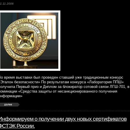
1.11.2006
Во время выставки был проведен ставший уже традиционным конкурс
«Эталон безопасности» По результатам конкурса «Лаборатория ППШ»
получила Первый приз и Диплом за блокиратор сотовой связи ЛГШ-701, в
номинации «Средства защиты от несанкционированного получения
информации»
Информируем о получении двух новых сертификатов
ФСТЭК России.