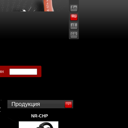
En
Ru
IT
FR
ин
Продукция
7
NR-CHP