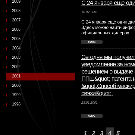
2009
С 24 января еще оди
2008
16.02.2001
2007
С 24 января еще один ди
Здесь можно найти инфо
2006
официальных дилерах.
2005
2004
Сегодня мы получил
2003
уведомление за номе
2002
решением о выдаче 
2001
ППШ&quot; патента 
&quot;Способ маскир
2000
связи&quot;.
1999
23.01.2001
1998
1
2
3
4
5