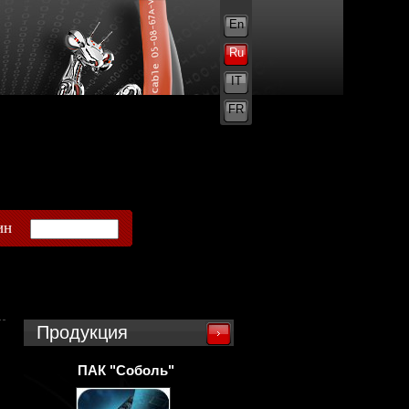
En
Ru
IT
FR
ин
Продукция
ПАК "Соболь"