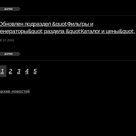
Обновлен подраздел &quot;Фильтры и
генераторы&quot; раздела &quot;Каталог и цены&quot;.
8.10.2001
1
2
3
4
5
Архив новостей