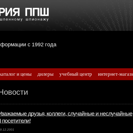
информации с 1992 года
каталог и цены
дилеры
учебный центр
интернет-магаз
Новости
Уважаемые друзья, коллеги, случайные и неслучайные
:) посетители!
9.12.2001