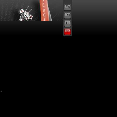
En
Ru
IT
FR