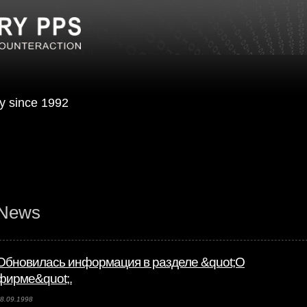
urity since 1992
News
Обновилась информация в разделе &quot;О
фирме&quot;.
8.09.1998