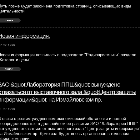
Чуть позже будет закончена подготовка страниц, описывающих виды
деятельности.
Новая информация.
7.09.1998
Новая информация появилась в подразделе "Радиоприемники" раздела
"Каталог и цены".
ЗАО &quot;Лаборатория ППШ&quot; вынуждено
отказаться от выставочного зала &quot;Центр защиты
информации&quot; на Измайловском пр.
1.09.1998
В связи с резким ухудшением экономической обстановки и полной
неопределенностью в дальнейшем ее развитии ЗАО "Лаборатория ППШ"
вынуждено отказаться от выставочного зала "Центр защиты информации
на Измайловском пр. Демо-зал будет вновь организован в головном
офисе компании.