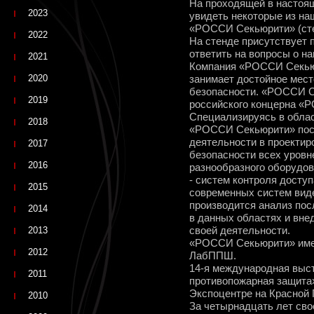
На проходящей в настоя
2023
увидеть некоторые из на
«РОССИ Секьюрити» (сте
2022
На стенде присутствует
ответить на вопросы о н
2021
Компания «РОССИ Секьюр
2020
занимает достойное мест
безопасности. «РОССИ С
2019
российского концерна «
Специализируясь в облас
2018
«РОССИ Секьюрити» пос
деятельности в проектир
2017
безопасности всех уровне
2016
разнообразного оборудо
- систем контроля досту
2015
современных систем виде
производится анализ пос
2014
в данных областях и вне
2013
своей деятельности.
«РОССИ Секьюрити» имее
2012
ЛабППШ.
14-я международная выст
2011
противопожарная защита»
Экспоцентре на Красной 
2010
За четырнадцать лет сво