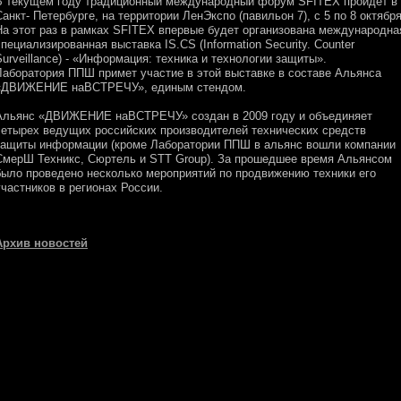
В текущем году традиционный международный форум SFITEX пройдет в
Санкт- Петербурге, на территории ЛенЭкспо (павильон 7), с 5 по 8 октября
На этот раз в рамках SFITEX впервые будет организована международна
специализированная выставка IS.CS (Information Security. Counter
Surveillance) - «Информация: техника и технологии защиты».
Лаборатория ППШ примет участие в этой выставке в составе Альянса
«ДВИЖЕНИЕ наВСТРЕЧУ», единым стендом.
Альянс «ДВИЖЕНИЕ наВСТРЕЧУ» создан в 2009 году и объединяет
четырех ведущих российских производителей технических средств
защиты информации (кроме Лаборатории ППШ в альянс вошли компании
СмерШ Техникс, Сюртель и STT Group). За прошедшее время Альянсом
было проведено несколько мероприятий по продвижению техники его
участников в регионах России.
Архив новостей