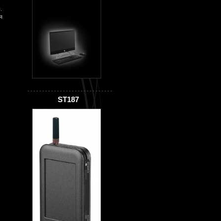
.
я
ST187