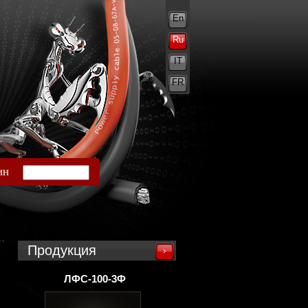
En
Ru
IT
FR
ин
Продукция
ЛФС-100-3Ф