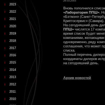
26.03.2003
2023
Вновь пополнился списо
2022
«Лаборатория ППШ»
. Н
«Бэтмэн» (Санкт-Петербу
2021
Криптосервис» (Самара).
На сегодняшний день ди
2020
ППШ»
числятся 17 компа
2019
время список будет меня
компаниями, желающими 
2018
одновременно, ряду ком
соглашения, что может п
2017
списка.
Полный перечень дилеро
2016
координаты дилеров исп
2015
на сегодняшний день.
2014
2013
Архив новостей
2012
2011
2010