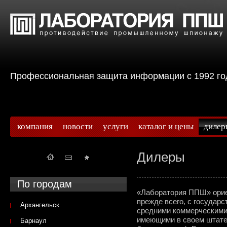
Профессиональная защита информации с 199
компания
новости
услуги
каталог и цены
дилер
Дилеры
По городам
«Лаборатория ППШ» ориен
прежде всего, с государ
Архангельск
средними коммерческими 
имеющими в своем штат
Барнаул