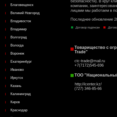
безопасности). В круг к
Благовещенск
компании, заинтересован
лицами мы работаем в п
Великий Новгород
Последнее обновление 2
Владивосток
Владимир
Волгоград
Вологда
Товарищество с ог
Trade"
Воронеж
ctc-trade@mail.ru
Екатеринбург
+7(7172)545-696
Иваново
ТОО "Национальны
Иркутск
http://icenter.kz/
Казань
(727) 346-85-66
Калининград
Киров
Краснодар