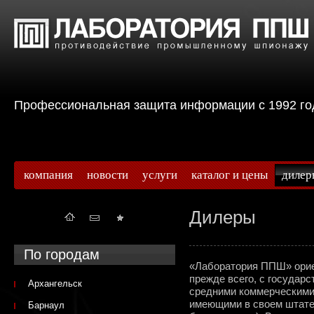
Профессиональная защита информации с 199
компания
новости
услуги
каталог и цены
дилер
Дилеры
По городам
«Лаборатория ППШ» ориен
прежде всего, с государ
Архангельск
средними коммерческими 
имеющими в своем штат
Барнаул