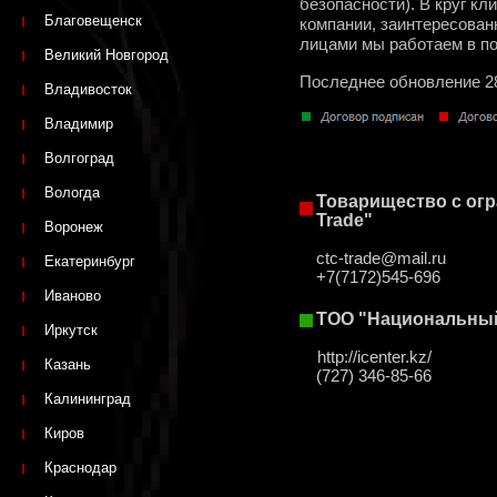
безопасности). В круг к
Благовещенск
компании, заинтересован
лицами мы работаем в п
Великий Новгород
Последнее обновление 2
Владивосток
Владимир
Волгоград
Вологда
Товарищество с ог
Trade"
Воронеж
ctc-trade@mail.ru
Екатеринбург
+7(7172)545-696
Иваново
ТОО "Национальны
Иркутск
http://icenter.kz/
Казань
(727) 346-85-66
Калининград
Киров
Краснодар