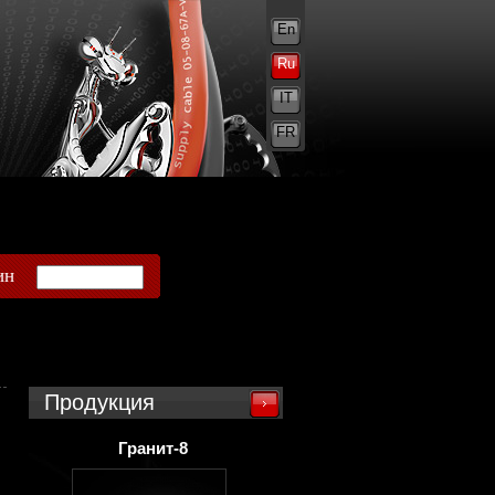
En
Ru
IT
FR
ин
Продукция
Гранит-8