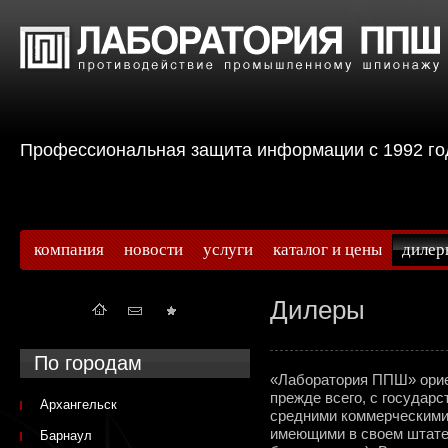
Профессиональная защита информации с 199
компания
новости
услуги
каталог и цены
дилер
Дилеры
По городам
«Лаборатория ППШ» ориен
прежде всего, с государ
Архангельск
средними коммерческими 
имеющими в своем штат
Барнаул