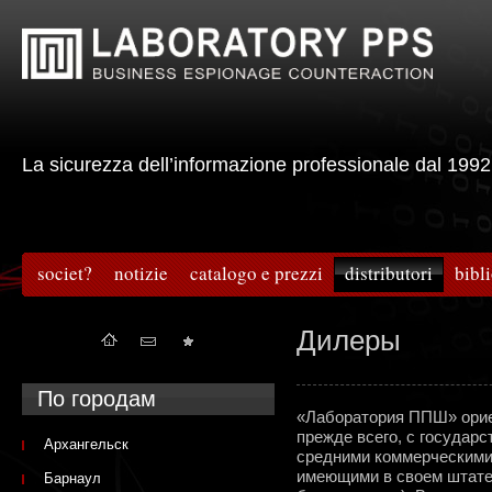
La sicurezza dell’informazione professionale dal 
societ?
notizie
catalogo e prezzi
distributori
bibl
Дилеры
По городам
«Лаборатория ППШ» ориен
прежде всего, с государ
Архангельск
средними коммерческими 
имеющими в своем штат
Барнаул