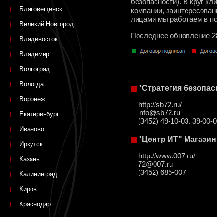
безопасности). В круг к
Благовещенск
компании, заинтересован
лицами мы работаем в п
Великий Новгород
Последнее обновление 2
Владивосток
Владимир
Волгоград
Вологда
"Стратегия безопас
Воронеж
http://sb72.ru/
info@sb72.ru
Екатеринбург
(3452) 49-10-03, 39-00-
Иваново
"Центр ИТ" Магазин
Иркутск
http://www.007.ru/
Казань
72@007.ru
(3452) 685-007
Калининград
Киров
Краснодар