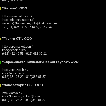
(812) 579-59-32
"Бэтмэн", ООО
http://www.batman.ru/
https://batmanstore.ru/
security@batman.ru, info@batmanstore.ru
+7 (911) 008-77-77; 8 (800) 222-7237
"Группа СТ", ООО
http://spymarket.com/
info@smersh.pro
(812) 412-40-51; (812) 412-33-21
"Евразийская Технологическая Группа", ООО
http://euraztech.ru/
info@euraztech.ru
(812) 331-23-20; (812)382-01-37
"Лаборатория ВС", ООО
http://labvs.ru/
info@labvs.ru, sales@labvs.ru
(812) 331-23-20; (812)382-01-37