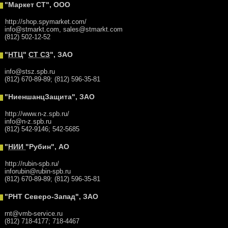
"Маркет СТ", ООО
http://shop.spymarket.com/
info@stmarkt.com, sales@stmarkt.com
(812) 502-12-52
"
НТЦ
"
СТ СЗ
", ЗАО
info@stsz.spb.ru
(812) 670-89-89; (812) 596-35-81
"НиеншанцЗащита", ЗАО
http://www.n-z.spb.ru/
info@n-z.spb.ru
(812) 542-9146; 542-5685
"
НИИ
"Рубин", АО
http://rubin-spb.ru/
inforubin@rubin-spb.ru
(812) 670-89-89; (812) 596-35-81
"РНТ Северо-Запад", ЗАО
rnt@vmb-service.ru
(812) 718-4177; 718-4467