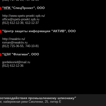
"
НПК
"СпецПроект", ООО
http://www.spets-proekt.spb.ru/
office@spets-proekt.spb.ru
(812) 612-12-36; 612-12-37
"Центр защиты информации "АКТИВ", ООО
http://nwaktiv.ru/
roman@nwaktiv.ru
(812) 715-36-55, 740-10-81
"ЦЗИ "Флагман", ООО
gordeleonid@mail.ru
(812) 612-12-36
противодействия промышленному шпионажу"
г, набережная реки Смоленки, 25, литер Е