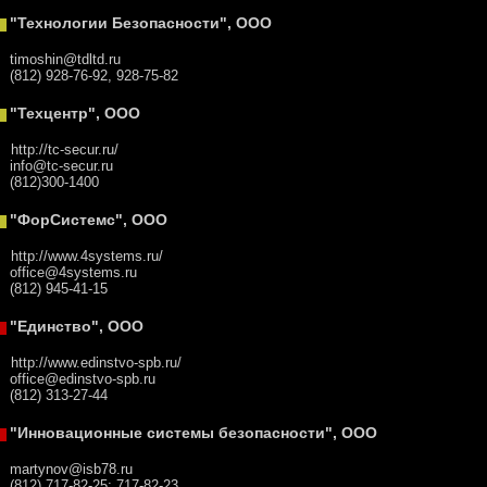
"Технологии Безопасности", ООО
timoshin@tdltd.ru
(812) 928-76-92, 928-75-82
"Техцентр", ООО
http://tc-secur.ru/
info@tc-secur.ru
(812)300-1400
"ФорСистемс", ООО
http://www.4systems.ru/
office@4systems.ru
(812) 945-41-15
"Единство", ООО
http://www.edinstvo-spb.ru/
office@edinstvo-spb.ru
(812) 313-27-44
"Инновационные системы безопасности", ООО
martynov@isb78.ru
(812) 717-82-25; 717-82-23