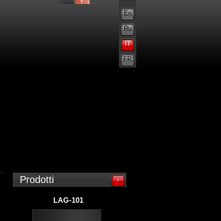
En
Ru
IT
FR
Prodotti
LAG-101