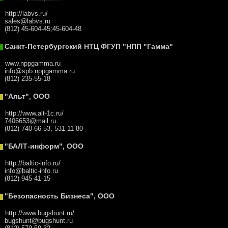
http://labvs.ru/
sales@labvs.ru
(812) 45-604-45;45-604-48
Санкт-Петербургский НТЦ ФГУП "НПП "Гамма"
www.nppgamma.ru
info@spb.nppgamma.ru
(812) 235-55-18
"Альт", ООО
http://www.alt-1c.ru/
7406653@mail.ru
(812) 740-66-53, 531-11-80
"БАЛТ-информ", ООО
ttp://baltic-info.ru/
info@baltic-info.ru
(812) 945-41-15
"Безопасность Бизнеса", ООО
http://www.bugshunt.ru/
bugshunt@bugshunt.ru