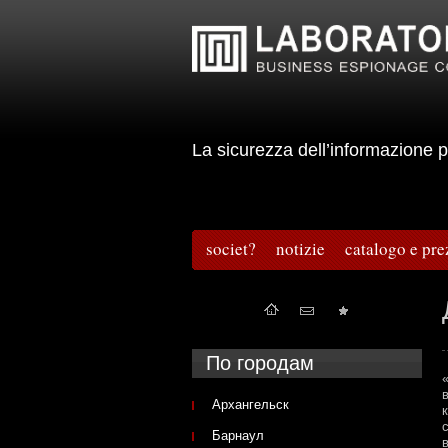
La sicurezza dell’informazion
societ?
notizie
catalogo e pre
По городам
Архангельск
Барнаул