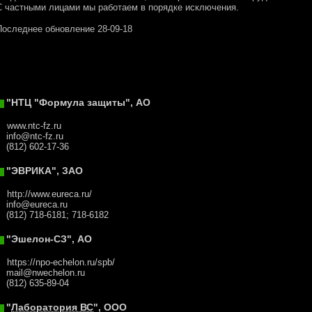
С частными лицами мы работаем в порядке исключения.
Последнее обновление 28-09-18
"НТЦ "Формула защиты", АО
www.ntc-fz.ru
info@ntc-fz.ru
(812) 602-17-36
"ЭВРИКА", ЗАО
http://www.eureca.ru/
info@eureca.ru
(812) 718-6181; 718-6182
"Эшелон-СЗ", АО
https://npo-echelon.ru/spb/
mail@nwechelon.ru
(812) 635-89-04
"
Лаборатория ВС
", ООО